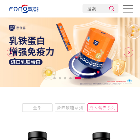
惠优喜
智黄金
卡益多
力爆
悦维他
营养快讯
全部
营养软糖系列
成人营养系列